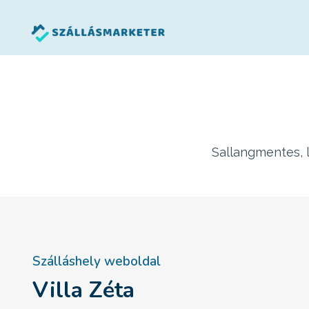
Skip
to
content
Sallangmentes, l
Szálláshely weboldal
Villa Zéta