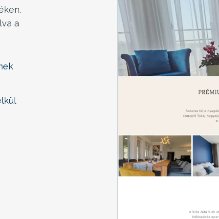
éken.
lva a
emek
lkül