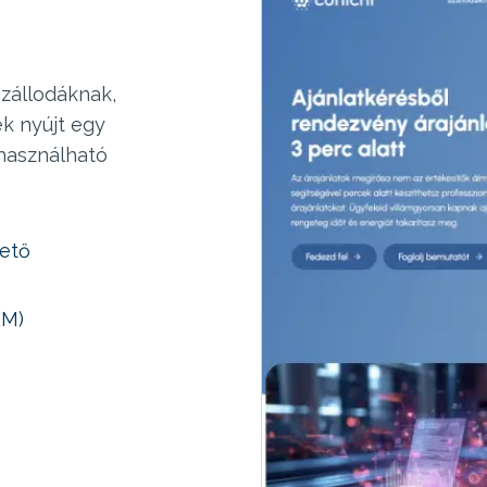
szállodáknak,
k nyújt egy
 használható
hető
RM)