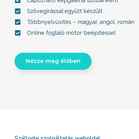
Lapozható képgaléria szobánként
Szövegírással együtt készült
Többnyelvűsítés – magyar, angol, román
Online foglaló motor beépítéssel
Nézze meg élőben
Szállodai szolgáltatás weboldal