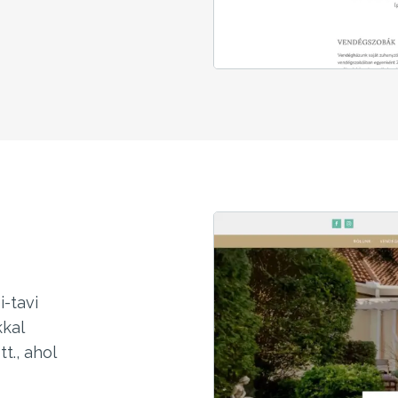
-tavi
kal
t., ahol