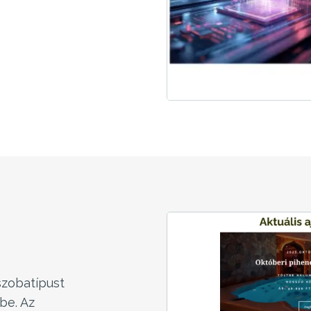
szobatípust
be. Az