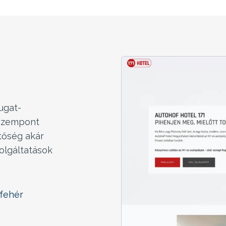
ugat-
 szempont
etőség akár
zolgáltatások
 fehér